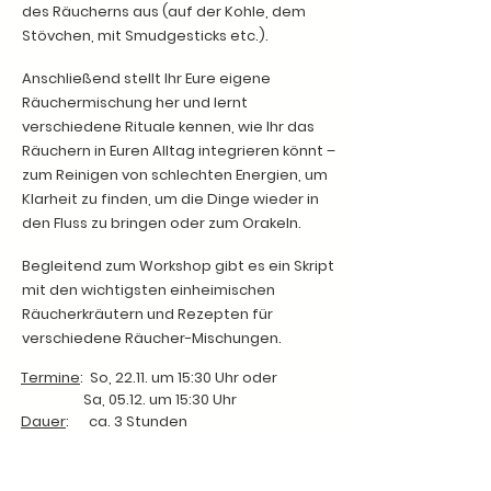
des Räucherns aus (auf der Kohle, dem
Stövchen, mit Smudgesticks etc.).
Anschließend stellt Ihr Eure eigene
Räuchermischung her und lernt
verschiedene Rituale kennen, wie Ihr das
Räuchern in Euren Alltag integrieren könnt –
zum Reinigen von schlechten Energien, um
Klarheit zu finden, um die Dinge wieder in
den Fluss zu bringen oder zum Orakeln.
Begleitend zum Workshop gibt es ein Skript
mit den wichtigsten einheimischen
Räucherkräutern und Rezepten für
verschiedene Räucher-Mischungen.
Termine
:
So, 22.11. um 15:30 Uhr oder
Sa, 05.12. um 15:30 Uhr
Dauer
: ca. 3 Stunden
Ort
: Aachen-Walheim,
Jakob-Büchel-Haus
Prämienstraße 57